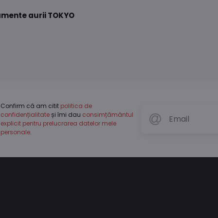
namente aurii TOKYO
Confirm că am citit
politica de
confidențialitate
și îmi dau
consimțământul
explicit pentru prelucrarea datelor mele
personale
.