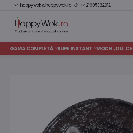
happywok@happywok.ro
+421905332912
GAMA COMPLETĂ
SUPE INSTANT
MOCHI, DULCE 