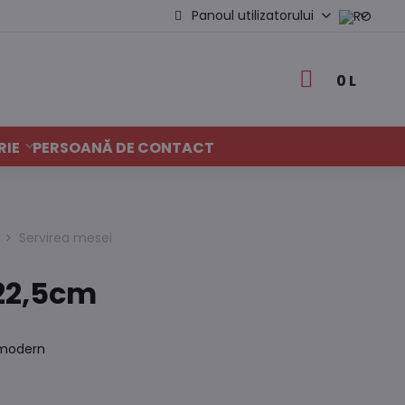
Panoul utilizatorului
0 L
RIE
PERSOANĂ DE CONTACT
Servirea mesei
22,5cm
 modern