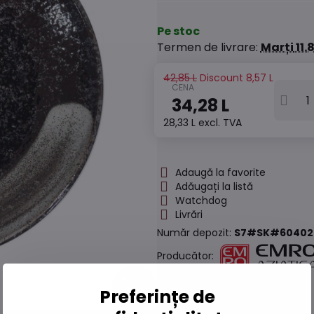
Pe stoc
Termen de livrare:
Marți
11.
42,85 L
Discount
8,57 L
34,28 L
28,33 L
excl. TVA
Adaugă la favorite
Adăugați la listă
Watchdog
Livrări
Număr depozit:
S7#SK#60402
Producător:
42,85 L
20%
Preferințe de