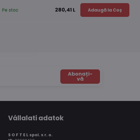
280,41 L
Pe stoc
Adaugă la Coș
Abonați-
vă
Vállalati adatok
S O F T E L spol.
s r. o.