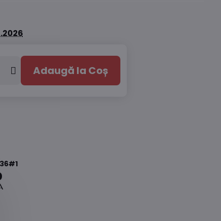
8.2026
Adaugă la Coș
36#1