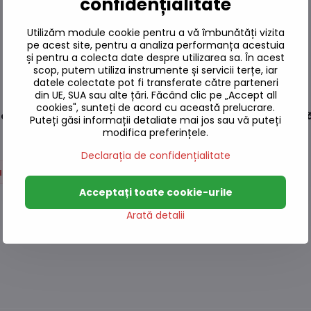
confidențialitate
Utilizăm module cookie pentru a vă îmbunătăți vizita
pe acest site, pentru a analiza performanța acestuia
și pentru a colecta date despre utilizarea sa. În acest
scop, putem utiliza instrumente și servicii terțe, iar
datele colectate pot fi transferate către parteneri
din UE, SUA sau alte țări. Făcând clic pe „Accept all
cookies", sunteți de acord cu această prelucrare.
farfuria Ansen
, care este concepută pentru
utilizarea zilnic
Puteți găsi informații detaliate mai jos sau vă puteți
modifica preferințele.
Declarația de confidențialitate
ucătărie
Servirea mesei
Acceptați toate cookie-urile
Arată detalii