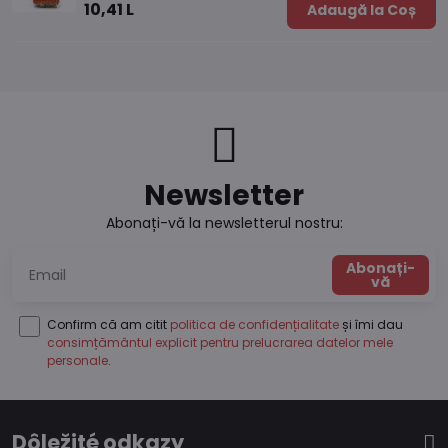
10,41 L
Adaugă la Coș
Newsletter
Abonați-vă la newsletterul nostru:
Abonați-
vă
Confirm că am citit
politica de confidențialitate
și îmi dau
consimțământul explicit pentru prelucrarea datelor mele
personale
.
Dôležité odkazy