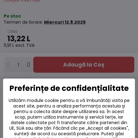
Citește mai mult
Pe stoc
Termen de livrare:
Miercuri
12.8.2026
13,22 L
11,91 L
excl. TVA
Adaugă la Coș
Preferințe de confidențialitate
Adaugă la favorite
Adăugați la listă
Utilizăm module cookie pentru a vă îmbunătăți vizita pe
Watchdog
acest site, pentru a analiza performanța acestuia și
Livrări
pentru a colecta date despre utilizarea sa. În acest
scop, putem utiliza instrumente și servicii terțe, iar
Număr depozit:
S7#SK#05210213#1
datele colectate pot fi transferate către parteneri din
UE, SUA sau alte țări. Făcând clic pe „Accept all cookies",
Producător:
sunteți de acord cu această prelucrare. Puteți găsi