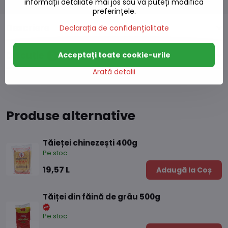
informații detaliate mai jos sau vă puteți modifica
preferințele.
Descriere
Declarația de confidențialitate
Discuție
Acceptați toate cookie-urile
0
Arată detalii
Produse alternative
Tăieței chinezești 400g
Pe stoc
19,57 L
Adaugă la Coș
Tăiței din făină de grâu 500g
Pe stoc