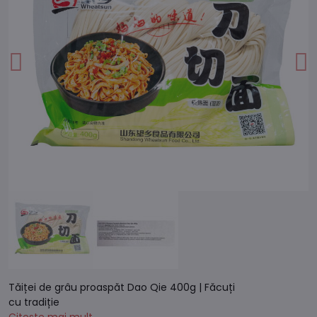
Tăiței de grâu proaspăt Dao Qie 400g | Făcuți
cu tradiție