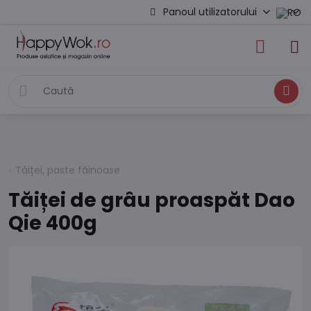
Panoul utilizatorului
Caută
Tăiței, paste făinoase
Tăiței de grâu proaspăt Dao
Qie 400g