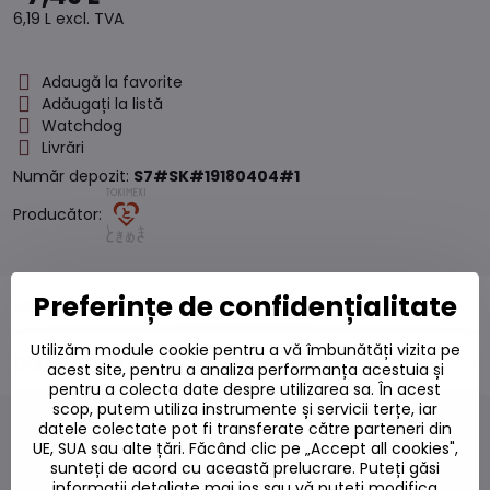
6,19 L
excl. TVA
Adaugă la favorite
Adăugați la listă
Watchdog
Livrări
Număr depozit:
S7#SK#19180404#1
Producător:
Preferințe de confidențialitate
Descriere
Utilizăm module cookie pentru a vă îmbunătăți vizita pe
Discuție
0
acest site, pentru a analiza performanța acestuia și
pentru a colecta date despre utilizarea sa. În acest
scop, putem utiliza instrumente și servicii terțe, iar
datele colectate pot fi transferate către parteneri din
UE, SUA sau alte țări. Făcând clic pe „Accept all cookies",
sunteți de acord cu această prelucrare. Puteți găsi
informații detaliate mai jos sau vă puteți modifica