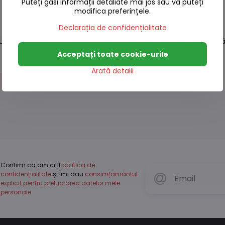
Puteți găsi informații detaliate mai jos sau vă puteți
modifica preferințele.
Declarația de confidențialitate
augă o
aromă bogată și savuroasă
felului de mâncare. Ideal
Acceptați toate cookie-urile
Arată detalii
Chilli, Sriracha
Confirm că am citit
politica de
confidențialitate
și îmi dau
consimțământul
explicit pentru prelucrarea datelor mele
personale
.