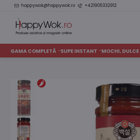
happywok@happywok.ro
+421905332912
GAMA COMPLETĂ
SUPE INSTANT
MOCHI, DULCE 