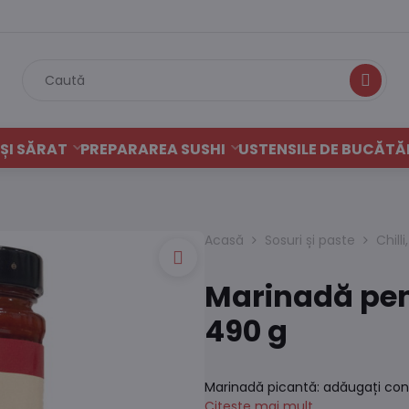
Caută
ȘI SĂRAT
PREPARAREA SUSHI
USTENSILE DE BUCĂTĂ
Acasă
Sosuri și paste
Chilli
Marinadă pent
490 g
Marinadă picantă: adăugați con
Citește mai mult