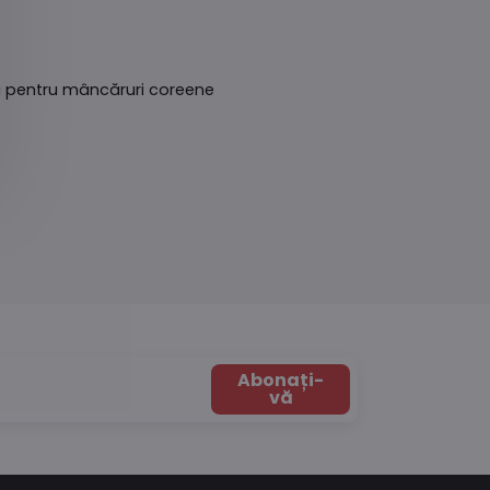
ă pentru mâncăruri coreene
Abonați-
vă