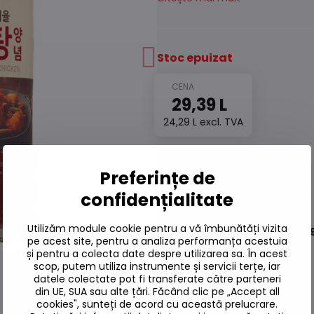
Stoc epuizat
29,39 L
24,29 L
excl. TVA
Adaugă la favorite
Preferințe de
Adăugați la listă
confidențialitate
Watchdog
Livrări
Utilizăm module cookie pentru a vă îmbunătăți vizita
Număr depozit:
S7#SK#50013
pe acest site, pentru a analiza performanța acestuia
și pentru a colecta date despre utilizarea sa. În acest
scop, putem utiliza instrumente și servicii terțe, iar
datele colectate pot fi transferate către parteneri
din UE, SUA sau alte țări. Făcând clic pe „Accept all
cookies", sunteți de acord cu această prelucrare.