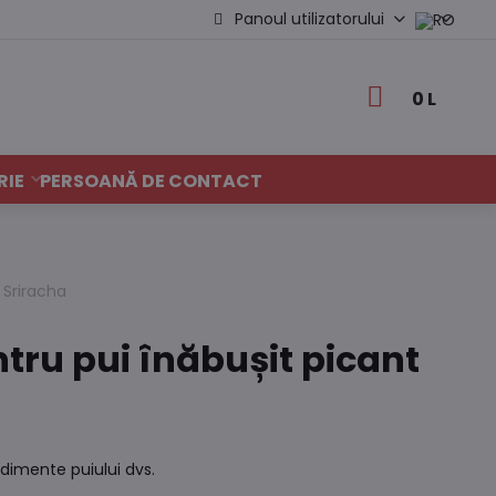
Panoul utilizatorului
0 L
RIE
PERSOANĂ DE CONTACT
, Sriracha
ru pui înăbușit picant
dimente puiului dvs.