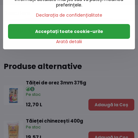
preferințele.
Descriere
Declarația de confidențialitate
Discuție
0
Acceptați toate cookie-urile
Arată detalii
Produse alternative
Tăiței de orez 3mm 375g
Pe stoc
12,70 L
Adaugă la Coș
Tăieței chinezești 400g
Pe stoc
19,57 L
Adaugă la Coș