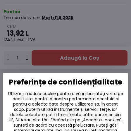
Pe stoc
Termen de livrare:
Marți
11.8.2026
13,92 L
12,54 L
excl. TVA
Adaugă la Coș
Preferințe de confidențialitate
Adaugă la favorite
Adăugați la listă
Utilizăm module cookie pentru a vă îmbunătăți vizita pe
Watchdog
acest site, pentru a analiza performanța acestuia și
Livrări
pentru a colecta date despre utilizarea sa. În acest
Număr depozit:
S7#SK#05290020#1
scop, putem utiliza instrumente și servicii terțe, iar
datele colectate pot fi transferate către parteneri din
Producător:
UE, SUA sau alte țări. Făcând clic pe „Accept all cookies",
sunteți de acord cu această prelucrare. Puteți găsi
informații detaliate mai jos sau vă puteți modifica