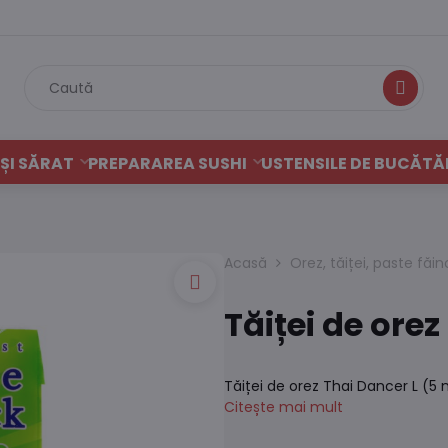
Caută
ȘI SĂRAT
PREPARAREA SUSHI
USTENSILE DE BUCĂTĂ
Acasă
Orez, tăiței, paste făi
Tăiței de orez
Tăiței de orez Thai Dancer L (5
Citește mai mult