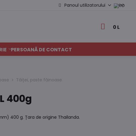
Panoul utilizatorului
0 L
RIE
PERSOANĂ DE CONTACT
noase
Tăiței, paste făinoase
 L 400g
 mm) 400 g. Țara de origine Thailanda.