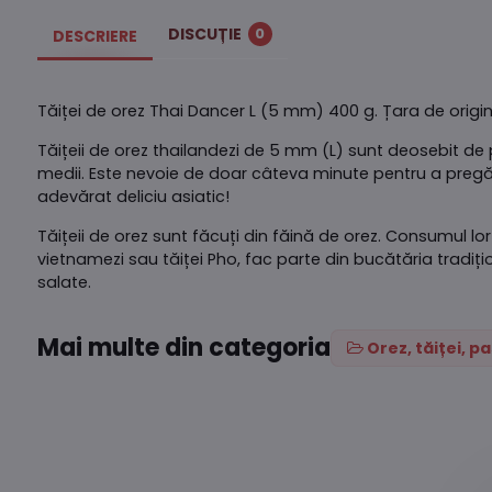
DISCUȚIE
0
DESCRIERE
Tăiței de orez Thai Dancer L (5 mm) 400 g. Țara de origi
Tăițeii de orez thailandezi de 5 mm (L) sunt deosebit de po
medii. Este nevoie de doar câteva minute pentru a pregăti 
adevărat deliciu asiatic!
Tăițeii de orez sunt făcuți din făină de orez. Consumul lor 
vietnamezi sau tăiței Pho, fac parte din bucătăria tradițio
salate.
Mai multe din categoria
Orez, tăiței, p