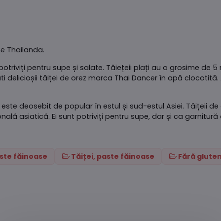
ne Thailanda.
triviți pentru supe și salate. Tăiețeii plați au o grosime de 5 
delicioșii tăiței de orez marca Thai Dancer în apă clocotită. 
este deosebit de popular în estul și sud-estul Asiei. Tăițeii de o
nală asiatică. Ei sunt potriviți pentru supe, dar și ca garnitur
aste făinoase
Tăiței, paste făinoase
Fără glute