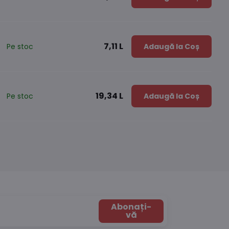
7,11 L
Pe stoc
Adaugă la Coș
19,34 L
Pe stoc
Adaugă la Coș
Abonați-
vă