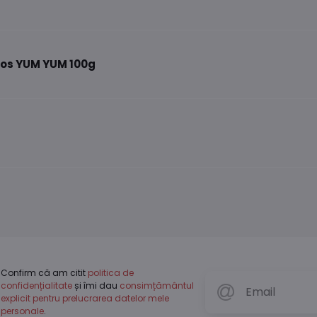
cos YUM YUM 100g
Confirm că am citit
politica de
confidențialitate
și îmi dau
consimțământul
explicit pentru prelucrarea datelor mele
personale
.