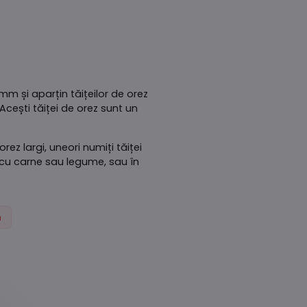
mm și aparțin tăițeilor de orez
Acești tăiței de orez sunt un
rez largi, uneori numiți tăiței
ă cu carne sau legume, sau în
n