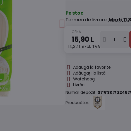
Pe stoc
Termen de livrare:
Marți
11.
15,90 L
14,32 L
excl. TVA
Adaugă la favorite
Adăugați la listă
Watchdog
Livrări
Număr depozit:
S7#SK#3248#
Producător: