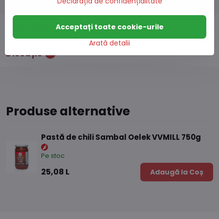
Declarația de confidențialitate
Descriere
Acceptați toate cookie-urile
Arată detalii
Discuție
0
Produse alternative
Pastă de chili Sambal Oelek VVMILL 750g
Pe stoc
25,08 L
Adaugă la Coș