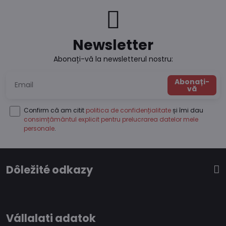
Newsletter
Abonați-vă la newsletterul nostru:
Abonați-
vă
Confirm că am citit
politica de confidențialitate
și îmi dau
consimțământul explicit pentru prelucrarea datelor mele
personale
.
Dôležité odkazy
Vállalati adatok