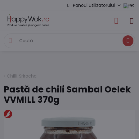
Panoul utilizatorului
Caută
Chilli, Sriracha
Pastă de chili Sambal Oelek
VVMILL 370g