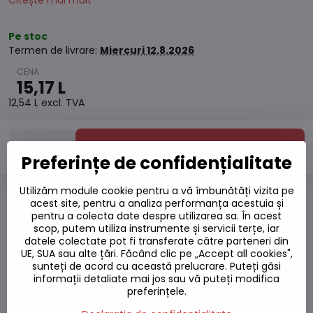
Citește mai mult
Pe stoc
Termen de livrare:
Miercuri
12.8.2026
15,17 L
12,54 L
excl. TVA
Adaugă la Coș
Preferințe de confidențialitate
Utilizăm module cookie pentru a vă îmbunătăți vizita pe
acest site, pentru a analiza performanța acestuia și
Adaugă la favorite
pentru a colecta date despre utilizarea sa. În acest
Adăugați la listă
scop, putem utiliza instrumente și servicii terțe, iar
Watchdog
datele colectate pot fi transferate către parteneri din
Livrări
UE, SUA sau alte țări. Făcând clic pe „Accept all cookies",
sunteți de acord cu această prelucrare. Puteți găsi
Număr depozit:
S7#SK#8004#1
informații detaliate mai jos sau vă puteți modifica
preferințele.
Producător: