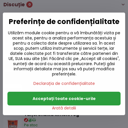
Discuție
0
Preferințe de confidențialitate
Utilizăm module cookie pentru a vă îmbunătăți vizita pe
Produse alternative
acest site, pentru a analiza performanța acestuia și
pentru a colecta date despre utilizarea sa. În acest
scop, putem utiliza instrumente și servicii terțe, iar
datele colectate pot fi transferate către parteneri din
Tăiței de grâu proaspeți Ramen 400g
UE, SUA sau alte țări. Făcând clic pe „Accept all cookies",
Pe stoc
sunteți de acord cu această prelucrare. Puteți găsi
13,22 L
informații detaliate mai jos sau vă puteți modifica
Adaugă la Coș
preferințele.
Declarația de confidențialitate
Tăiței proaspeți de grâu/buckwheat 400g
Pe stoc
Acceptați toate cookie-urile
13,22 L
Adaugă la Coș
Arată detalii
Tăiței shalka kimchi 75g
Pe stoc