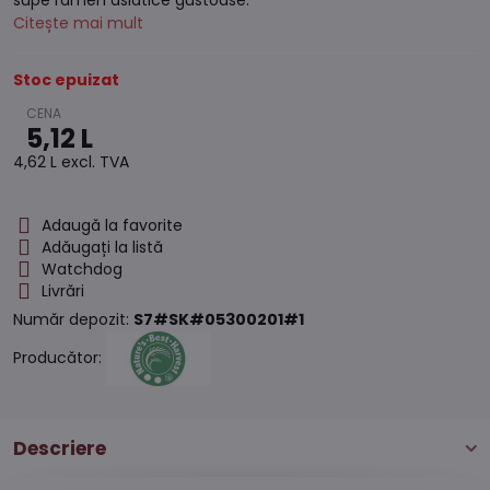
supe ramen asiatice gustoase.
Citește mai mult
Stoc epuizat
5,12 L
4,62 L
excl. TVA
Adaugă la favorite
Adăugați la listă
Watchdog
Livrări
Număr depozit:
S7#SK#05300201#1
Producător:
Descriere