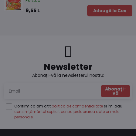
Pe stoc
9,55 L
Adaugă la Coș
Newsletter
Abonați-vă la newsletterul nostru:
Abonați-
vă
Confirm că am citit
politica de confidențialitate
și îmi dau
consimțământul explicit pentru prelucrarea datelor mele
personale
.