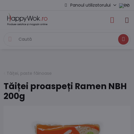
Panoul utilizatorului
Caută
Tăiței, paste făinoase
Tăiței proaspeți Ramen NBH
200g