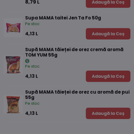
8,79 L
Adaugă la Coș
Supa MAMA taitei Jen Ta Fo 50g
Pe stoc
4,13 L
Adaugă la Coș
Supă MAMA tăieței de orez cremă aromă
TOM YUM 55g
Pe stoc
4,13 L
Adaugă la Coș
Supă MAMA tăieței de orez cu aromă de pui
55g
Pe stoc
4,13 L
Adaugă la Coș