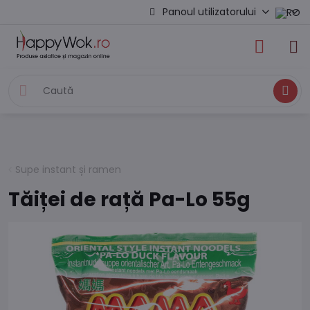
Panoul utilizatorului
Caută
Supe instant și ramen
Tăiței de rață Pa-Lo 55g