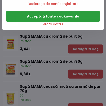
Declarația de confidențialitate
Supă MAMA cu aromă de porc 50g
Pe stoc
Acceptați toate cookie-urile
3,67 L
Adaugă la Coș
Arată detalii
Supă MAMA cu aromă de pui 55g
Pe stoc
3,44 L
Adaugă la Coș
Supă MAMA cu aromă de pui 90g
Pe stoc
5,36 L
Adaugă la Coș
Supă MAMA ceașcă mică cu aromă de pui
70g
Pe stoc