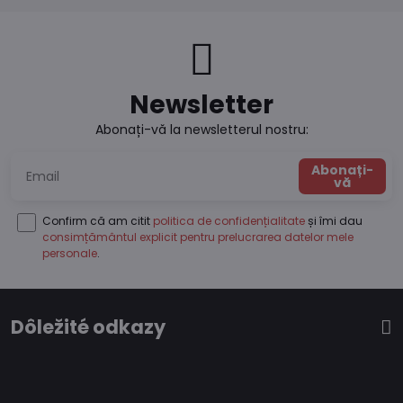
Newsletter
Abonați-vă la newsletterul nostru:
Abonați-
vă
Confirm că am citit
politica de confidențialitate
și îmi dau
consimțământul explicit pentru prelucrarea datelor mele
personale
.
Dôležité odkazy