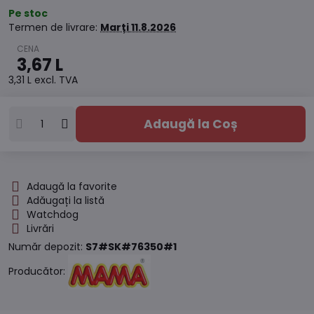
Pe stoc
Termen de livrare:
Marți
11.8.2026
3,67 L
3,31 L
excl. TVA
Adaugă la Coș
Adaugă la favorite
Adăugați la listă
Watchdog
Livrări
Număr depozit:
S7#SK#76350#1
Producător: