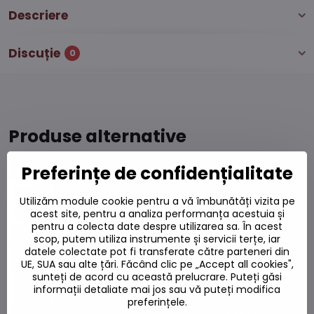
Descriere
Discuție
0
Produse alternative
Preferințe de confidențialitate
Tăiței cu aromă de legume 60g
Pe stoc
Utilizăm module cookie pentru a vă îmbunătăți vizita pe
acest site, pentru a analiza performanța acestuia și
2,91 L
Adaugă la Coș
pentru a colecta date despre utilizarea sa. În acest
scop, putem utiliza instrumente și servicii terțe, iar
datele colectate pot fi transferate către parteneri din
Supă MAMA TOM YUM aromă de creveți 90g
UE, SUA sau alte țări. Făcând clic pe „Accept all cookies",
sunteți de acord cu această prelucrare. Puteți găsi
Pe stoc
informații detaliate mai jos sau vă puteți modifica
preferințele.
5,36 L
Adaugă la Coș