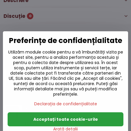
Descriere
Discuție
0
Preferințe de confidențialitate
Produse alternative
Utilizăm module cookie pentru a vă îmbunătăți vizita pe
acest site, pentru a analiza performanța acestuia și
pentru a colecta date despre utilizarea sa. În acest
Cardamom întreg 100g
scop, putem utiliza instrumente și servicii terțe, iar
datele colectate pot fi transferate către parteneri din
Pe stoc
UE, SUA sau alte țări. Făcând clic pe „Accept all cookies",
sunteți de acord cu această prelucrare. Puteți găsi
65,81 L
Adaugă la Coș
informații detaliate mai jos sau vă puteți modifica
preferințele.
Turmeric măcinat 100 g
Declarația de confidențialitate
Pe stoc
Acceptați toate cookie-urile
11,01 L
Adaugă la Coș
Arată detalii