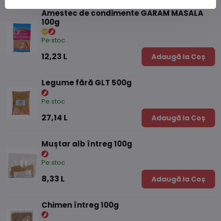
Amestec de condimente GARAM MASALA
100g
Pe stoc
12,23 L
Adaugă la Coș
Legume fără GLT 500g
Pe stoc
27,14 L
Adaugă la Coș
Muștar alb întreg 100g
Pe stoc
8,33 L
Adaugă la Coș
Chimen întreg 100g