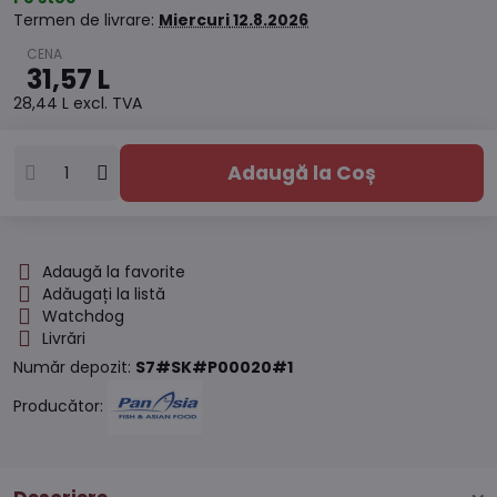
Termen de livrare:
Miercuri
12.8.2026
31,57 L
28,44 L
excl. TVA
Adaugă la Coș
Adaugă la favorite
Adăugați la listă
Watchdog
Livrări
Număr depozit:
S7#SK#P00020#1
Producător: