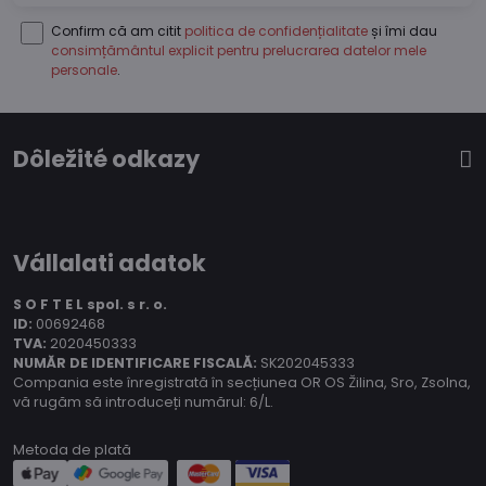
Confirm că am citit
politica de confidențialitate
și îmi dau
consimțământul explicit pentru prelucrarea datelor mele
personale
.
Dôležité odkazy
Vállalati adatok
S O F T E L spol.
s r. o.
ID:
00692468
TVA:
2020450333
NUMĂR DE IDENTIFICARE FISCALĂ:
SK202045333
Compania este înregistrată în secțiunea OR OS Žilina, Sro, Zsolna,
vă rugăm să introduceți numărul: 6/L.
Metoda de plată