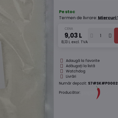
Pe stoc
Termen de livrare:
Miercuri
9,03 L
8,13 L
excl. TVA
Adaugă la favorite
Adăugați la listă
Watchdog
Livrări
Număr depozit:
S7#SK#P0002
Producător: