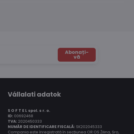
Abonați-
vă
Vállalati adatok
S O F T E L spol.
s r. o.
ID:
00692468
TVA:
2020450333
NUMĂR DE IDENTIFICARE FISCALĂ:
SK202045333
Compania este înregistrată în secțiunea OR OS Žilina, Sro,