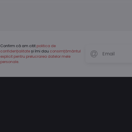
Confirm că am citit
politica de
confidențialitate
și îmi dau
consimțământul
explicit pentru prelucrarea datelor mele
personale
.