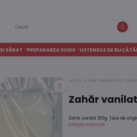
Caută
ȘI SĂRAT
PREPARAREA SUSHI
USTENSILE DE BUCĂTĂ
Acasă
Ulei, mirodenii și con
Zahăr vanilat
Zahăr vanilat 100g. Țara de orig
Citește mai mult