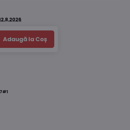
12.8.2026
Adaugă la Coș
7#1