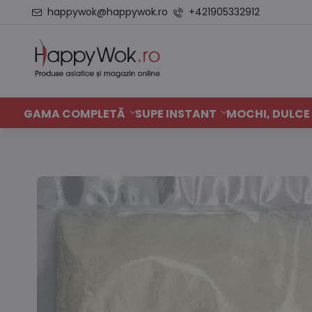
happywok@happywok.ro
+421905332912
GAMA COMPLETĂ
SUPE INSTANT
MOCHI, DULCE 