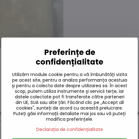
Preferințe de
confidențialitate
Utilizăm module cookie pentru a vă îmbunătăți vizita
pe acest site, pentru a analiza performanța acestuia
și pentru a colecta date despre utilizarea sa. În acest
scop, putem utiliza instrumente și servicii terțe, iar
datele colectate pot fi transferate către parteneri
din UE, SUA sau alte țări. Făcând clic pe „Accept all
cookies", sunteți de acord cu această prelucrare.
te. Se folosește pentru diferite tipuri de aluat (burete, drojdie,
Puteți găsi informații detaliate mai jos sau vă puteți
modifica preferințele.
..
Declarația de confidențialitate