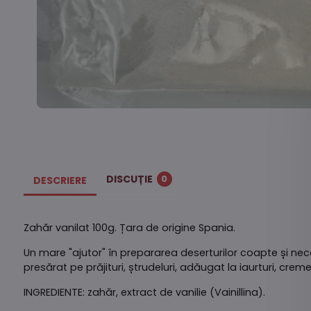
DISCUȚIE
0
DESCRIERE
Zahăr vanilat 100g. Țara de origine Spania.
Un mare "ajutor" în prepararea deserturilor coapte și necoap
presărat pe prăjituri, ștrudeluri, adăugat la iaurturi, creme.
INGREDIENTE: zahăr, extract de vanilie (Vainillina).