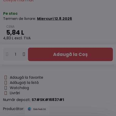
Citește mai mult
Pe stoc
Termen de livrare:
Miercuri
12.8.2026
5,84 L
4,83 L
excl. TVA
Adaugă la Coș
Adaugă la favorite
Adăugați la listă
Watchdog
Livrări
Număr depozit:
S7#SK#16837#1
Producător: