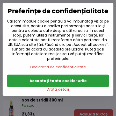
Preferințe de confidențialitate
Descriere
Utilizăm module cookie pentru a vă îmbunătăți vizita pe
acest site, pentru a analiza performanța acestuia și
Discuție
0
pentru a colecta date despre utilizarea sa. În acest
scop, putem utiliza instrumente și servicii terțe, iar
datele colectate pot fi transferate către parteneri din
UE, SUA sau alte țări. Făcând clic pe „Accept all cookies",
sunteți de acord cu această prelucrare. Puteți găsi
informații detaliate mai jos sau vă puteți modifica
Produse alternative
preferințele.
Declarația de confidențialitate
Sos de stridii 600 ml
Pe stoc
Acceptați toate cookie-urile
28,82 L
Adaugă la Coș
Arată detalii
Sos de stridii 300 ml
Pe stoc
21,33 L
Adaugă la Coș