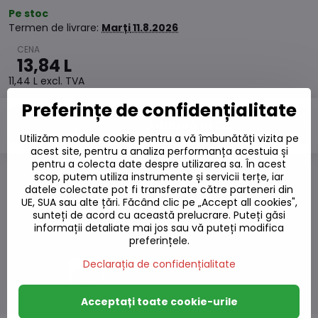
Pe stoc
Termen de livrare:
Marți
11.8.2026
13,84 L
11,44 L
excl. TVA
Preferințe de confidențialitate
Adaugă la Coș
Utilizăm module cookie pentru a vă îmbunătăți vizita pe
acest site, pentru a analiza performanța acestuia și
pentru a colecta date despre utilizarea sa. În acest
scop, putem utiliza instrumente și servicii terțe, iar
Adaugă la favorite
datele colectate pot fi transferate către parteneri din
UE, SUA sau alte țări. Făcând clic pe „Accept all cookies",
Adăugați la listă
sunteți de acord cu această prelucrare. Puteți găsi
Watchdog
informații detaliate mai jos sau vă puteți modifica
Livrări
preferințele.
Număr depozit:
S7#SK#412011#1
Declarația de confidențialitate
Producător:
Acceptați toate cookie-urile