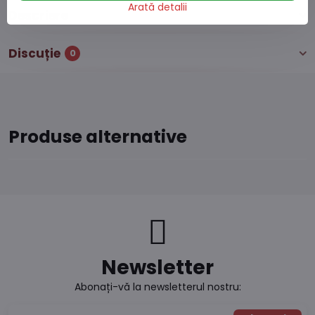
Arată detalii
Descriere
Discuție
0
Produse alternative
Newsletter
Abonați-vă la newsletterul nostru: