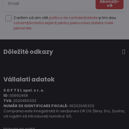
Abonați-
vă
Confirm că am citit
politica de confidențialitate
și îmi dau
consimțământul explicit pentru prelucrarea datelor mele
personale
.
Dôležité odkazy
Vállalati adatok
S O F T E L spol.
s r. o.
ID:
00692468
TVA:
2020450333
NUMĂR DE IDENTIFICARE FISCALĂ:
SK202045333
Compania este înregistrată în secțiunea OR OS Žilina, Sro, Zsolna,
vă rugăm să introduceți numărul: 6/L.
Metoda de plată