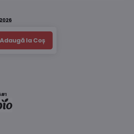
.2026
Adaugă la Coș
6#1