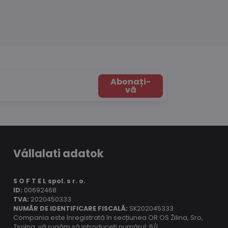
Abonați-
vă
Vállalati adatok
S O F T E L spol.
s r. o.
ID:
00692468
TVA:
2020450333
NUMĂR DE IDENTIFICARE FISCALĂ:
SK202045333
Compania este înregistrată în secțiunea OR OS Žilina, Sro,
Zsolna, vă rugăm să introduceți numărul: 6/L.