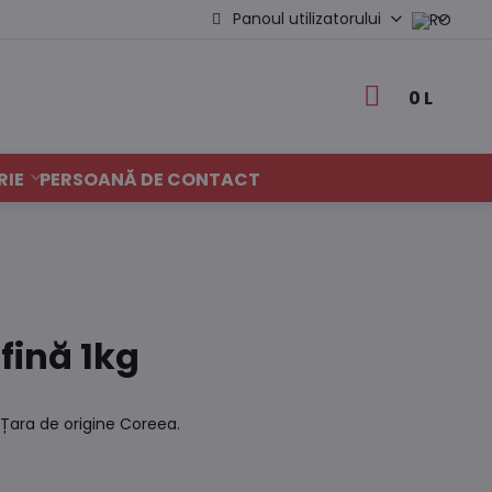
Panoul utilizatorului
0 L
RIE
PERSOANĂ DE CONTACT
fină 1kg
 Țara de origine Coreea.