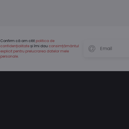
Confirm că am citit
politica de
confidențialitate
și îmi dau
consimțământul
explicit pentru prelucrarea datelor mele
personale
.