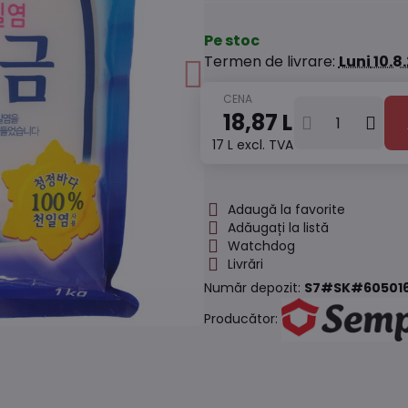
Pe stoc
Termen de livrare:
Luni
10.8
18,87 L
17 L
excl. TVA
Adaugă la favorite
Adăugați la listă
Watchdog
Livrări
Număr depozit:
S7#SK#60501
Producător: