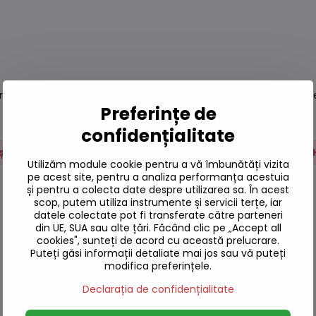
icată din sare de mare pură 100%. Această sare de mare este g
Preferințe de
confidențialitate
i și condimente
Condimente
Pentru companii -
Utilizăm module cookie pentru a vă îmbunătăți vizita
pe acest site, pentru a analiza performanța acestuia
și pentru a colecta date despre utilizarea sa. În acest
scop, putem utiliza instrumente și servicii terțe, iar
datele colectate pot fi transferate către parteneri
din UE, SUA sau alte țări. Făcând clic pe „Accept all
cookies", sunteți de acord cu această prelucrare.
Puteți găsi informații detaliate mai jos sau vă puteți
modifica preferințele.
Declarația de confidențialitate