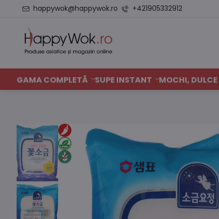
happywok@happywok.ro
+421905332912
GAMA COMPLETĂ
SUPE INSTANT
MOCHI, DULCE 