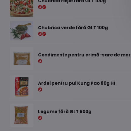
Chubrica roșie fără GLT 100g
Chubrica verde fără GLT 100g
Condimente pentru crimă-sare de mare
Ardei pentru pui Kung Pao 80g HI
Legume fără GLT 500g