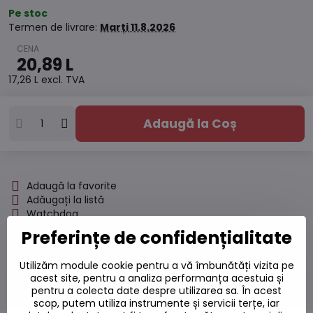
Pe stoc
Termen de livrare:
Marți
11.8.2026
20,89 L
17,26 L
excl. TVA
Adaugă la Coș
Adaugă la favorite
Adăugați la listă
Watchdog
Livrări
Preferințe de confidențialitate
Număr depozit:
S7#SK#404004#1
Utilizăm module cookie pentru a vă îmbunătăți vizita pe
Producător:
acest site, pentru a analiza performanța acestuia și
pentru a colecta date despre utilizarea sa. În acest
scop, putem utiliza instrumente și servicii terțe, iar