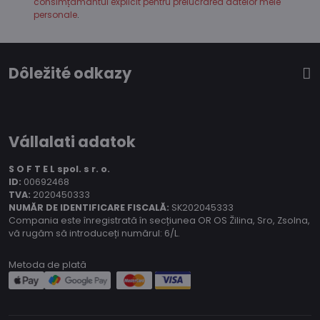
consimțământul explicit pentru prelucrarea datelor mele
personale
.
Dôležité odkazy
Vállalati adatok
S O F T E L spol.
s r. o.
ID:
00692468
TVA:
2020450333
NUMĂR DE IDENTIFICARE FISCALĂ:
SK202045333
Compania este înregistrată în secțiunea OR OS Žilina, Sro, Zsolna,
vă rugăm să introduceți numărul: 6/L.
Metoda de plată