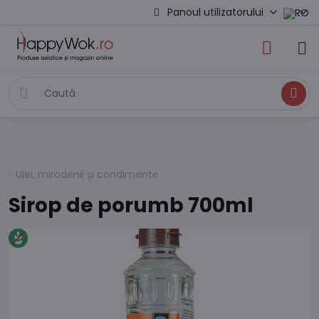
Panoul utilizatorului
Caută
Ulei, mirodenii și condimente
Sirop de porumb 700ml