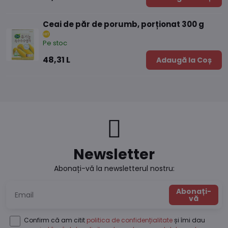
Ceai de păr de porumb, porționat 300 g
Pe stoc
48,31 L
Adaugă la Coș
Newsletter
Abonați-vă la newsletterul nostru:
Abonați-
vă
Confirm că am citit
politica de confidențialitate
și îmi dau