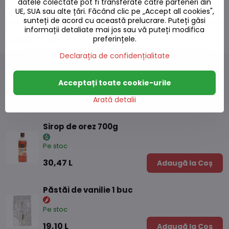
datele colectate pot fi transferate către parteneri din
Descriere
UE, SUA sau alte țări. Făcând clic pe „Accept all cookies",
sunteți de acord cu această prelucrare. Puteți găsi
informații detaliate mai jos sau vă puteți modifica
Discuție
0
preferințele.
Declarația de confidențialitate
Acceptați toate cookie-urile
Produse alternative
Arată detalii
Sirop de orez 700g
Pe stoc
30,47 L
Adaugă la Coș
Păstăi de vanilie 1 buc
Pe stoc
19,10 L
Adaugă la Coș