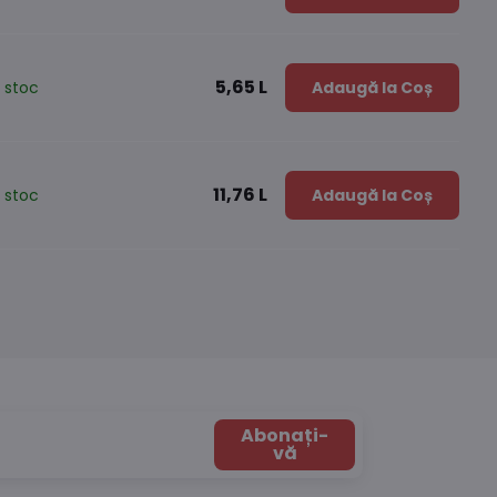
5,65 L
 stoc
Adaugă la Coș
11,76 L
 stoc
Adaugă la Coș
Abonați-
vă