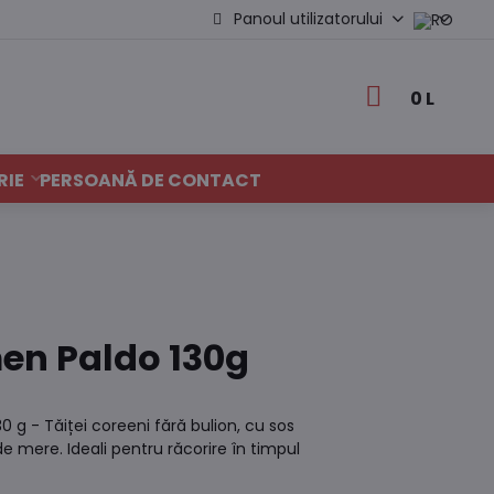
Panoul utilizatorului
0 L
RIE
PERSOANĂ DE CONTACT
men Paldo 130g
0 g - Tăiței coreeni fără bulion, cu sos
de mere. Ideali pentru răcorire în timpul