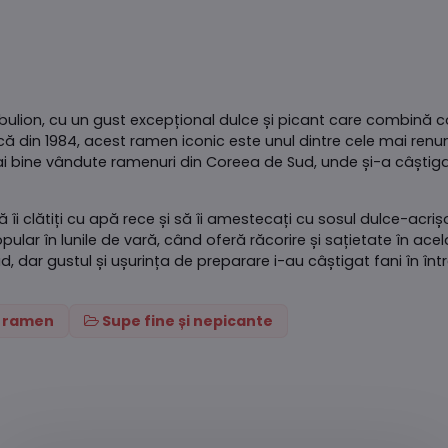
 bulion, cu un gust excepțional dulce și picant care combină 
ă din 1984, acest ramen iconic este unul dintre cele mai renu
 mai bine vândute ramenuri din Coreea de Sud, unde și-a câștig
 să îi clătiți cu apă rece și să îi amestecați cu sosul dulce-ac
lar în lunile de vară, când oferă răcorire și sațietate în acel
, dar gustul și ușurința de preparare i-au câștigat fani în în
i ramen
Supe fine și nepicante