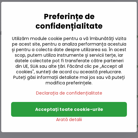
Preferințe de
confidențialitate
cha 300 g
Pe
Utilizăm module cookie pentru a vă îmbunătăți vizita
pe acest site, pentru a analiza performanța acestuia
și pentru a colecta date despre utilizarea sa. În acest
scop, putem utiliza instrumente și servicii terțe, iar
datele colectate pot fi transferate către parteneri
din UE, SUA sau alte țări. Făcând clic pe „Accept all
Pe
cookies", sunteți de acord cu această prelucrare.
Puteți găsi informații detaliate mai jos sau vă puteți
modifica preferințele.
Declarația de confidențialitate
Pe
Acceptați toate cookie-urile
Arată detalii
Pe