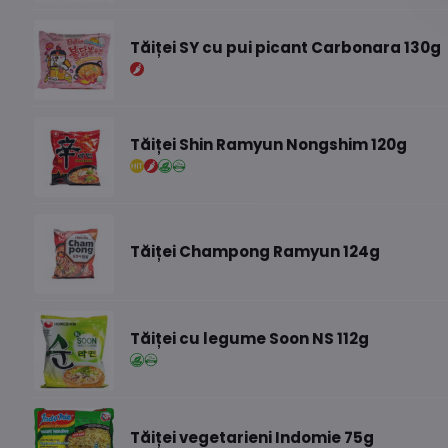
Tăiței SY cu pui picant Carbonara 130g
Tăiței Shin Ramyun Nongshim 120g
Tăiței Champong Ramyun 124g
Tăiței cu legume Soon NS 112g
Tăiței vegetarieni Indomie 75g