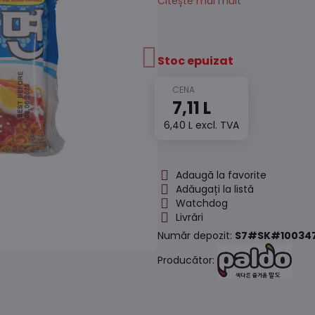
Citește mai mult
Stoc epuizat
7,11 L
6,40 L
excl. TVA
Adaugă la favorite
Adăugați la listă
Watchdog
Livrări
Număr depozit:
S7#SK#10034
Producător: