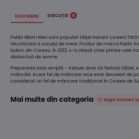
DISCUȚIE
0
DESCRIERE
Paldo Bibim Men sunt populari tăiței instant coreeni fără
răcoritoare a sucului de mere. Produs de marca Paldo înc
bulion din Coreea. În 2013, s-a clasat chiar printre cele
distinctivă de arome.
Prepararea este simplă - trebuie doar să fierbeți tăițeii,
mâncării. Acest fel de mâncare rece este deosebit de popu
considerat un fel de mâncare tradițional în Coreea de Sud
Mai multe din categoria
Supe instant ș