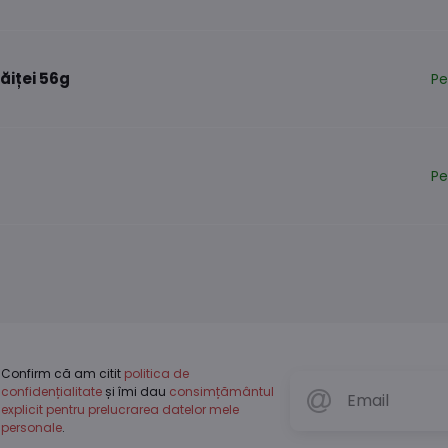
ăiței 56g
Pe
Pe
Confirm că am citit
politica de
confidențialitate
și îmi dau
consimțământul
explicit pentru prelucrarea datelor mele
personale
.