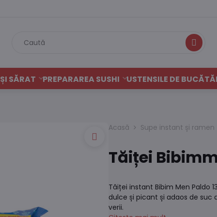
Caută
ȘI SĂRAT
PREPARAREA SUSHI
USTENSILE DE BUCĂTĂ
Acasă
Supe instant și ramen
Tăiței Bibim
Tăiței instant Bibim Men Paldo 13
dulce și picant și adaos de suc 
verii.