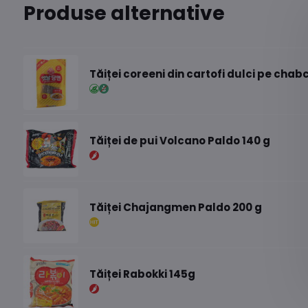
Produse alternative
Tăiței coreeni din cartofi dulci pe chab
Tăiței de pui Volcano Paldo 140 g
Tăiței Chajangmen Paldo 200 g
Tăiței Rabokki 145g