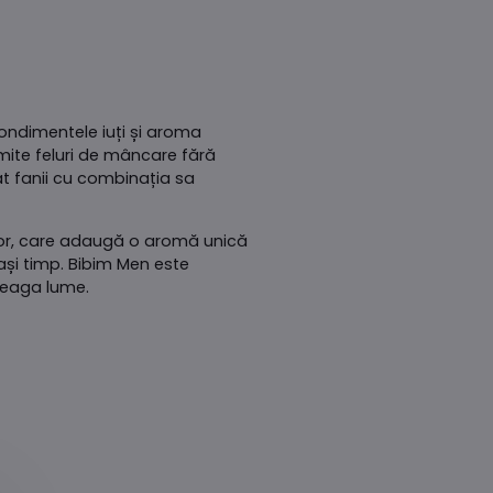
condimentele iuți și aroma
mite feluri de mâncare fără
at fanii cu combinația sa
rișor, care adaugă o aromă unică
ași timp. Bibim Men este
treaga lume.